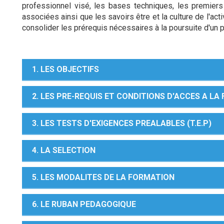
professionnel visé, les bases techniques, les premier
associées ainsi que les savoirs être et la culture de l'act
consolider les prérequis nécessaires à la poursuite d'un 
1. LES OBJECTIFS
2. LES PRE-REQUIS ET CONDITIONS D'ACCES A L
3. LES TESTS D'EXIGENCES PREALABLES (T.E.P)
4. LA SELECTION
5. LES MODALITES DE LA FORMATION
6. LE RUBAN PEDAGOGIQUE