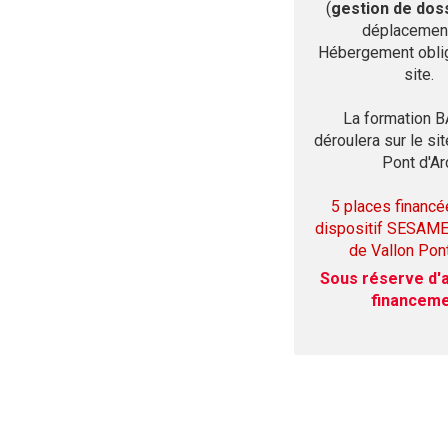
(
gestion de dos
déplacements
Hébergement oblig
site.
La formation 
déroulera sur le si
Pont d'Ar
5 places financé
dispositif SESAME 
de Vallon Pont
Sous réserve d'
financem