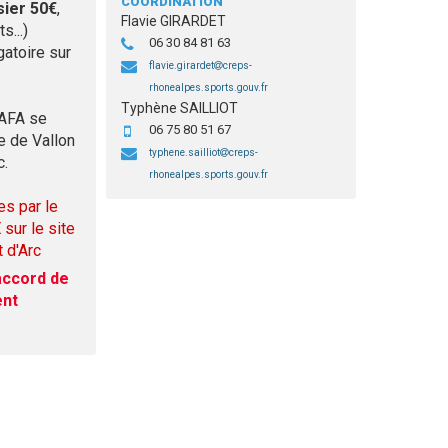
COORDINATION
sier 50€
,
Flavie GIRARDET
...)
06 30 84 81 63
atoire sur
flavie.girardet
creps-
rhonealpes.sports.gouv.fr
Typhène SAILLIOT
BAFA se
06 75 80 51 67
te de Vallon
typhene.sailliot
creps-
c.
rhonealpes.sports.gouv.fr
es par le
sur le site
 d'Arc
accord de
ent