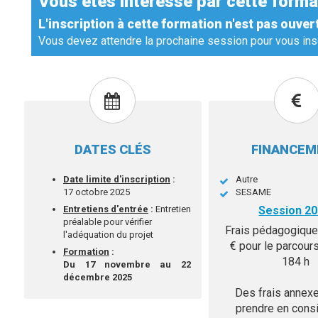
Vous êtes intéressé par cette forma
L'inscription à cette formation n'est pas ouver
Vous devez attendre la prochaine session pour vous insc
DATES CLÉS
FINANCE
Date limite d'inscription
:
Autre
17 octobre 2025
SESAME
Entretiens d'entrée
:
Entretien
Session 20
préalable pour vérifier
Frais pédagogique
l'adéquation du projet
€ pour le parcour
Formation
:
184 h
Du
17 novembre au 22
décembre 2025
Des frais annex
prendre en consi