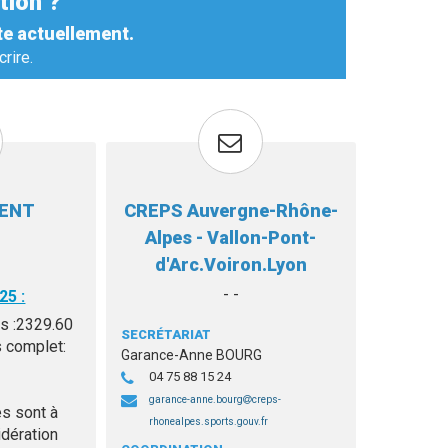
tion ?
te actuellement.
rire.
MENT
CREPS Auvergne-Rhône-
Alpes - Vallon-Pont-
d'Arc.Voiron.Lyon
- -
25 :
s :2329.60
SECRÉTARIAT
s complet:
Garance-Anne BOURG
04 75 88 15 24
garance-anne.bourg
creps-
es sont à
rhonealpes.sports.gouv.fr
dération