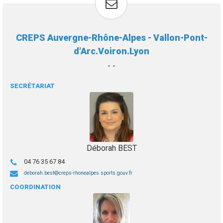
CREPS Auvergne-Rhône-Alpes - Vallon-Pont-
d'Arc.Voiron.Lyon
- -
SECRÉTARIAT
Déborah BEST
04 76 35 67 84
deborah.best
creps-rhonealpes.sports.gouv.fr
COORDINATION