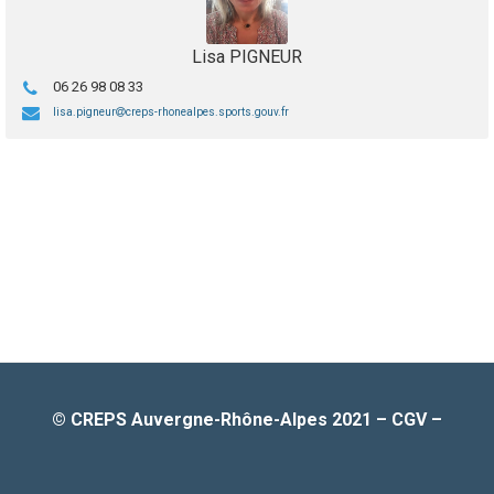
Lisa PIGNEUR
06 26 98 08 33
lisa.pigneur
creps-rhonealpes.sports.gouv.fr
© CREPS Auvergne-Rhône-Alpes 2021
–
CGV
–