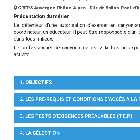
CREPS Auvergne-Rhône-Alpes - Site de Vallon-Pont-d'A
Présentation du métier :
Le détenteur d'une autorisation d'exercer en canyonis
coordinateur, un éducateur. Il peut-être responsable d'un se
dans tous milieux.
Le professionnel de canyonisme est à la fois un exper
activité.
1. OBJECTIFS
2. LES PRE-REQUIS ET CONDITIONS D'ACCÈS A L
3. LES TESTS D'EXIGENCES PRÉALABLES (T.E.P)
4. LA SÉLECTION