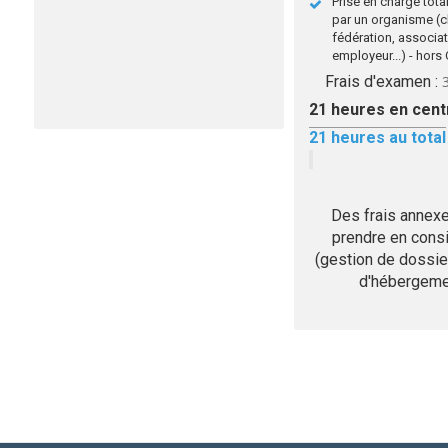
Prise en charge total
par un organisme (c
fédération, associat
employeur...) - hor
Frais d'examen :
21
heures en cent
21
heures au total
Des frais annex
prendre en consi
(gestion de dossier
d'hébergemen