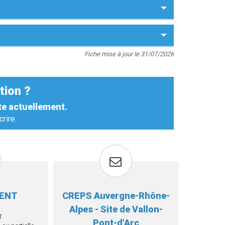
Fiche mise à jour le 31/07/2026
tion ?
te actuellement.
rire.
MENT
CREPS Auvergne-Rhône-
Alpes - Site de Vallon-
T
Pont-d'Arc