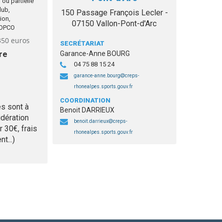
 ou partielle
lub,
150 Passage François Lecler -
ion,
07150 Vallon-Pont-d'Arc
s OPCO
350 euros
SECRÉTARIAT
Garance-Anne BOURG
re
04 75 88 15 24
garance-anne.bourg
creps-
rhonealpes.sports.gouv.fr
COORDINATION
es sont à
Benoit DARRIEUX
dération
benoit.darrieux
creps-
 30€, frais
rhonealpes.sports.gouv.fr
t...)